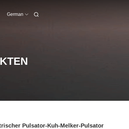
German
UKTEN
trischer Pulsator-Kuh-Melker-Pulsator