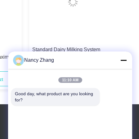
Standard Dairy Milking System
aximale
Components DL01 Milking Machine
Nancy Zhang
Liner The Ultimate Solution for Your
Farm
zt
Kontaktieren Sie uns jetzt
11:10 AM
Good day, what product are you looking 
for?