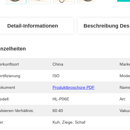
Detail-Informationen
Beschreibung Des
inzelheiten
rkunftsort
China
Mark
rtifizierung
ISO
Mode
okument
Produktbroschüre PDF
Name
odell:
HL-P06E
Art:
lsieren-Verhältnis:
60:40
Vaku
er:
Kuh, Ziege, Schaf