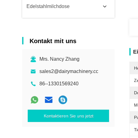
Edelstahlmilchdose
Kontakt mit uns
E
Mrs. Nancy Zhang
He
sales2@dairymachinery.cc
Ze
86--13301569240
D
M
Kontaktieren Sie uns jetzt
Pu
Ti