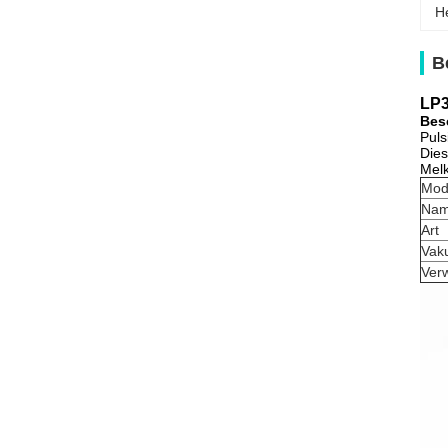
H
B
LP3
Bes
Puls
Dies
Mel
Mod
Na
Art
Vak
Ver