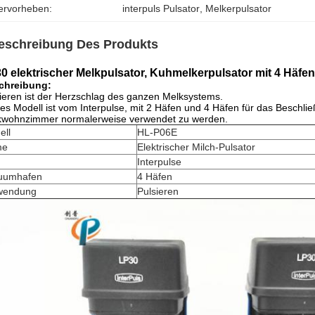
ervorheben:
interpuls Pulsator
, 
Melkerpulsator
eschreibung Des Produkts
0 elektrischer Melkpulsator, Kuhmelkerpulsator mit 4 Hä
chreibung:
ieren ist der Herzschlag des ganzen Melksystems.
es Modell ist vom Interpulse, mit 2 Häfen und 4 Häfen für das Beschließe
kwohnzimmer normalerweise verwendet zu werden.
ell
HL-P06E
me
Elektrischer Milch-Pulsator
Interpulse
uumhafen
4 Häfen
wendung
Pulsieren