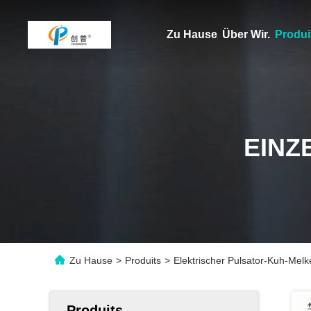
Zu Hause
Über Wir.
Produi
EINZ
Zu Hause
>
Produits
>
Elektrischer Pulsator-Kuh-Mel
Produits