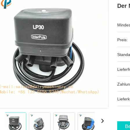
Der 
Mindes
Preis:
Standa
Lieferfr
Zahlu
Lieferk
Be