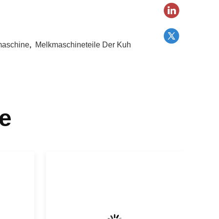
maschine
,
Melkmaschineteile Der Kuh
e