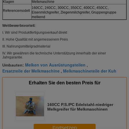
Klagen
Melkmaschine
160CC, 240CC, 300CC, 350CC, 400CC, 450CC,
Referencemodell
Eisenmilchgreifer, Ziegenmilchgreifer, Gruppengruppe
melkend
Wettbewerbsvorteil:
I. Wir sind Produktfertigungsverkauf direkt
II. Hohe Qualität mit angemessenem Preis
III. Nahrungsmittelgradmaterial
IV. Wir gewähren die technische Unterstützung innerhalb der einer
Jahrgarantie.
Melken von Ausrüstungsteilen
Umbauten:
,
Ersatzteile der Melkmaschine
Melkmaschineteile der Kuh
,
Erhalten Sie den besten Preis für
160CC P.S./PC Edelstahl-niedriger
Melkgreifer für Melkmaschinen
Fortsetzen