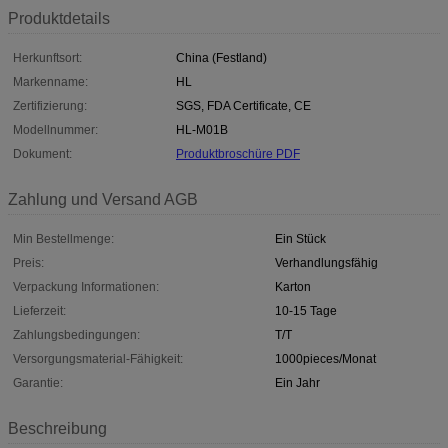
Produktdetails
Herkunftsort:
China (Festland)
Markenname:
HL
Zertifizierung:
SGS, FDA Certificate, CE
Modellnummer:
HL-M01B
Dokument:
Produktbroschüre PDF
Zahlung und Versand AGB
Min Bestellmenge:
Ein Stück
Preis:
Verhandlungsfähig
Verpackung Informationen:
Karton
Lieferzeit:
10-15 Tage
Zahlungsbedingungen:
T/T
Versorgungsmaterial-Fähigkeit:
1000pieces/Monat
Garantie:
Ein Jahr
Beschreibung