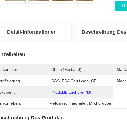
Be
Detail-Informationen
Beschreibung Des
inzelheiten
rkunftsort
China (Festland)
Mark
rtifizierung
SGS, FDA Certificate, CE
Mode
okument
Produktbroschüre PDF
ervorheben:
Melkmaschinegreifer
, 
Milchgruppe
eschreibung Des Produkts