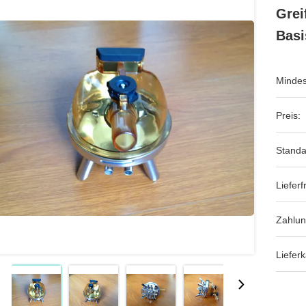
Grei
Basi
Mindes
Preis:
Standa
Lieferfr
Zahlu
Lieferk