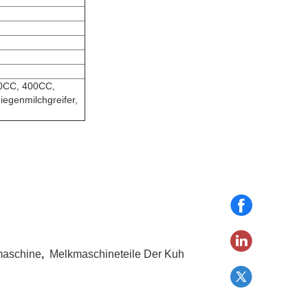
0CC, 400CC,
iegenmilchgreifer,
maschine
,
Melkmaschineteile Der Kuh