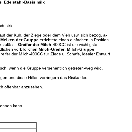
, Edelstahl-Basis milk
dustrie.
 auf der Kuh, der Ziege oder dem Vieh usw. sich bezog, a-
 Melken der Gruppe
errichtete einen einfachen in Position
n
zulässt.
Greifer der Milch-
400CC ist die wichtigste
dlichen vorbildlichen
Milch-Greifer
,
Milch-Gruppe
reifer der Milch-400CC für Ziege u. Schafe, idealer Entwurf
isch, wenn die Gruppe versehentlich getreten-weg wird.
.
lgen und diese Hilfen verringern das Risiko des
lch offenbar anzusehen.
trennen kann.