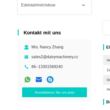
Edelstahlmilchdose
Kontakt mit uns
E
Mrs. Nancy Zhang
sales2@dairymachinery.cc
He
86--13301569240
Ze
D
H
Kontaktieren Sie uns jetzt
B