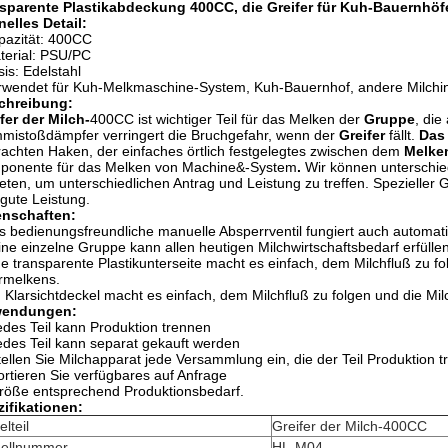
nsparente Plastikabdeckung 400CC, die Greifer für Kuh-Bauernhöfe
elles Detail:
pazität: 400CC
terial: PSU/PC
sis: Edelstahl
rwendet für Kuh-Melkmaschine-System, Kuh-Bauernhof, andere Milchin
chreibung:
fer der Milch-
400CC ist wichtiger Teil für das Melken der
Gruppe
, die
istoßdämpfer verringert die Bruchgefahr, wenn der
Greifer
fällt.
Das
achten Haken, der einfaches örtlich festgelegtes zwischen dem
Melke
ponente für das Melken von Machine&-System
.
Wir können unterschie
eten, um unterschiedlichen Antrag und Leistung zu treffen. Spezieller G
gute Leistung.
enschaften:
s bedienungsfreundliche manuelle Absperrventil fungiert auch automat
ine einzelne Gruppe kann allen heutigen Milchwirtschaftsbedarf erfüllen
ne transparente Plastikunterseite macht es einfach, dem Milchfluß zu fo
rmelkens.
n Klarsichtdeckel macht es einfach, dem Milchfluß zu folgen und die Mi
endungen:
edes Teil kann Produktion trennen
edes Teil kann separat gekauft werden
tellen Sie Milchapparat jede Versammlung ein, die der Teil Produktion 
ortieren Sie verfügbares auf Anfrage
röße entsprechend Produktionsbedarf.
ifikationen:
elteil
Greifer der Milch-400CC
ellnummer
HL-M04