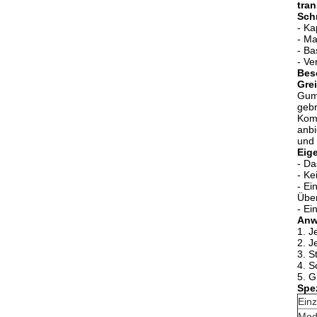
tra
Schn
- Ka
- Ma
- Ba
- Ve
Bes
Grei
Gumm
gebr
Kom
anbi
und 
Eig
- Da
- Ke
- Ei
Übe
- Ei
Anw
1.
J
2. J
3. S
4.
S
5. G
Spez
Einz
Mod