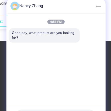
aximale
Components DL01 Milking Machine
Nancy Zhang
Liner The Ultimate Solution for Your
Farm
zt
Kontaktieren Sie uns jetzt
6:58 PM
Good day, what product are you looking 
for?
Tel.: 0086 13301569240