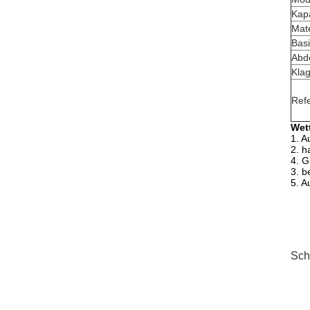
Kapa
Mate
Bas
Abd
Kla
Ref
Wet
1.
A
2.
h
4. G
3.
b
5.
A
Sch