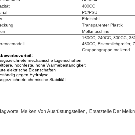
zität
400CC
rial
PC/PSU
is
Edelstahl
eckung
Transparenter Plastik
gen
Melkmaschine
160CC, 240CC, 300CC, 35
erencemodell
450CC, Eisenmilchgreifer, Z
Gruppengruppe melkend
tbewerbsvorteil:
usgezeichnete mechanische Eigenschaften
altbare, hochfeste, hohe Wärmebeständigkeit
ute elektrische Eigenschaften
eständig gegen Hydrolyse
usgezeichnete chemische Stabilität
lagworte:
Melken Von Ausrüstungsteilen
,
Ersatzteile Der Melk