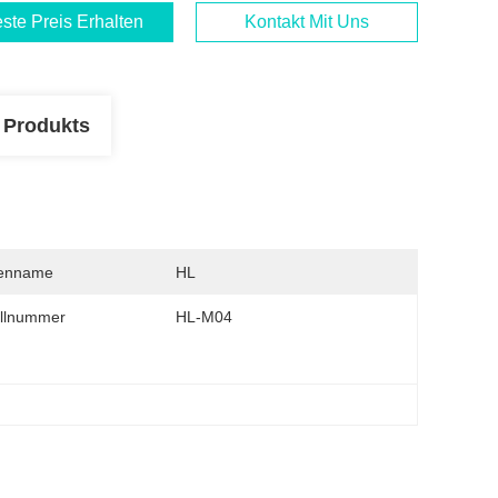
ste Preis Erhalten
Kontakt Mit Uns
 Produkts
enname
HL
llnummer
HL-M04