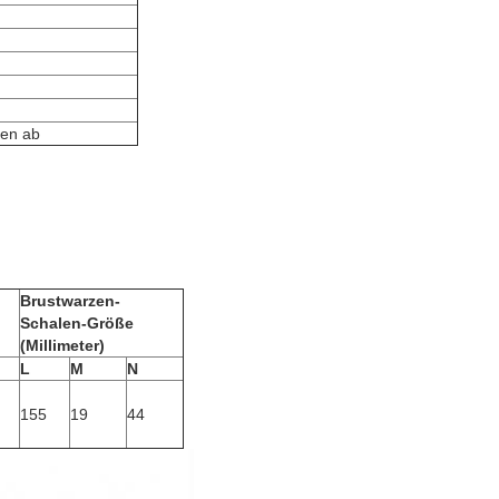
den ab
Brustwarzen-
Schalen-Größe
(Millimeter)
L
M
N
155
19
44