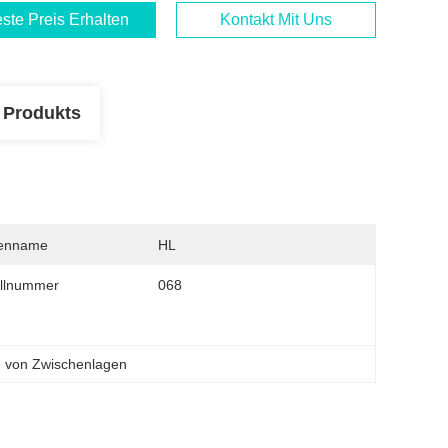
ste Preis Erhalten
Kontakt Mit Uns
 Produkts
enname
HL
llnummer
068
 von Zwischenlagen