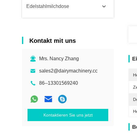
Edelstahlmilchdose
Kontakt mit uns
E
Mrs. Nancy Zhang
sales2@dairymachinery.cc
He
86--13301569240
Ze
D
H
Kontaktieren Sie uns jetzt
B