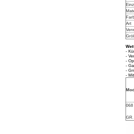
Einz
Mate
Far
Art
Ver
Grö
Wet
- Kü
- Ve
- Op
- Ga
- Gr
- Mi
Mod
068
GR.