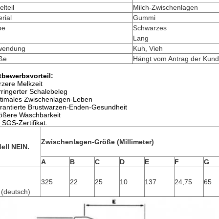
elteil
Milch-Zwischenlagen
rial
Gummi
be
Schwarzes
Lang
wendung
Kuh, Vieh
ße
Hängt vom Antrag der Kun
tbewerbsvorteil:
rzere Melkzeit
rringerter Schalebeleg
timales Zwischenlagen-Leben
rantierte Brustwarzen-Enden-Gesundheit
ößere Waschbarkeit
t SGS-Zertifikat.
Zwischenlagen-Größe (Millimeter)
ell NEIN.
A
B
C
D
E
F
G
325
22
25
10
137
24,75
65
 (deutsch)