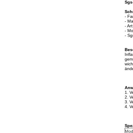
Sgs
Schn
- Fa
- Ma
- Art
- Mo
- Sg
Bes
Infl
gem
wich
ände
Anw
1. V
2. V
3. V
4. V
Spez
Mode