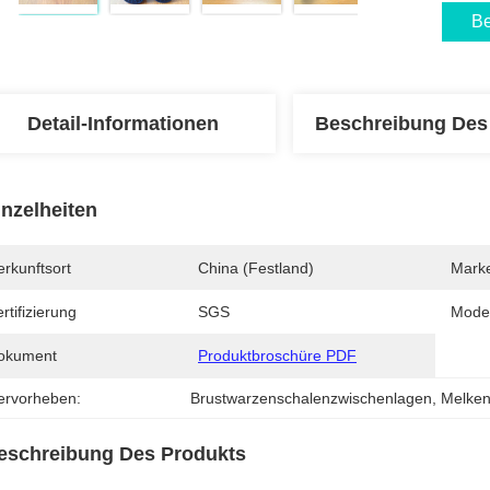
Be
Detail-Informationen
Beschreibung Des
inzelheiten
rkunftsort
China (Festland)
Mark
rtifizierung
SGS
Mode
okument
Produktbroschüre PDF
ervorheben:
Brustwarzenschalenzwischenlagen
, 
Melken
eschreibung Des Produkts