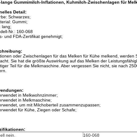
-lange Gummimilch-Inflationen, Kuhmilch-Zwischenlagen für Me
elles Detail:
rbe: Schwarzes;
terial: Gummi;
: lang;
dell-Nr.: 160-068
s- und FDA-Zertifikat genehmigt;
chreibung:
ationen oder Zwischenlagen für das Melken für Kühe melkend, werden 
acht.
Sie hat
die
größte Auswirkung auf das Melken der Leistungsfähigk
tiger Teil für die Melkmaschine
. Aber vergessen Sie nicht, sie nach 2
rn.
endungen:
erwendet in Melkwohnzimmer;
erwendet in Melkmaschine;
erwendet, um mit Milchoberteil zusammenzupassen;
erwendet für Kühe, Ziegen oder Schafe;
ifikationen:
ll nein.
160-068