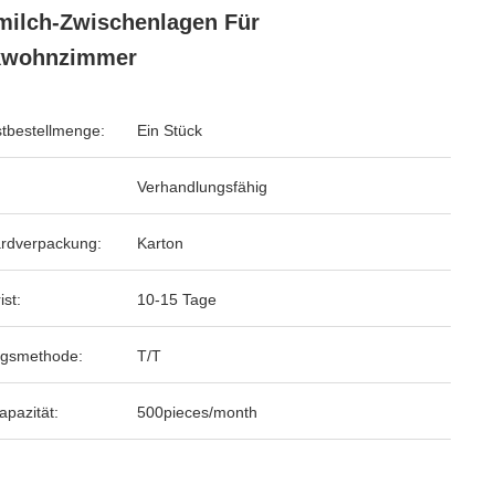
ilch-Zwischenlagen Für
kwohnzimmer
tbestellmenge:
Ein Stück
Verhandlungsfähig
rdverpackung:
Karton
ist:
10-15 Tage
ngsmethode:
T/T
apazität:
500pieces/month