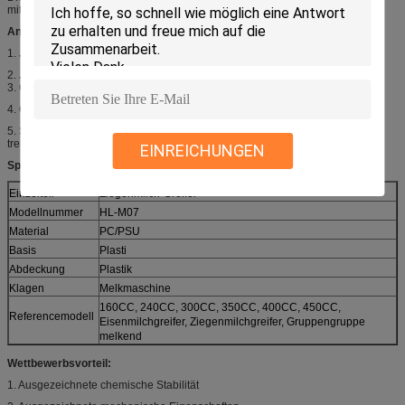
mittleren und großen Bauernhöfen bestimmt ist.
Anwendungen:
1.
Jedes Teil kann Produktion trennen
2. Jedes Teil kann separat gekauft werden
3.
Größe verfügbar auf Anfrage
4. Größe entsprechend Produktionsbedarf.
5.
Stellen Sie Milchapparat jede Versammlung ein, die der Teil Produktion
trennen kann.
EINREICHUNGEN
Spezifikationen:
Einzelteil
Ziegenmilch-Greifer
Modellnummer
HL-M07
Material
PC/PSU
Basis
Plasti
Abdeckung
Plastik
Klagen
Melkmaschine
160CC, 240CC, 300CC, 350CC, 400CC, 450CC,
Referencemodell
Eisenmilchgreifer, Ziegenmilchgreifer, Gruppengruppe
melkend
Wettbewerbsvorteil:
1. Ausgezeichnete chemische Stabilität