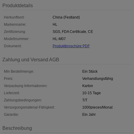
Produktdetails
Herkunftsort:
China (Festland)
Markenname:
HL
Zertifizierung:
SGS, FDA Certificate, CE
Modellnummer:
HL-M07
Dokument:
Produktbroschüre PDF
Zahlung und Versand AGB
Min Bestellmenge:
Ein Stück
Preis:
Verhandlungsfähig
Verpackung Informationen:
Karton
Lieferzeit:
10-15 Tage
Zahlungsbedingungen:
T/T
Versorgungsmaterial-Fähigkeit:
1000pieces/Monat
Garantie:
Ein Jahr
Beschreibung