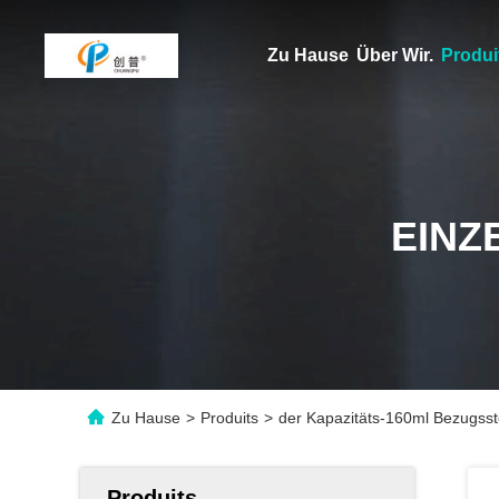
Zu Hause
Über Wir.
Produi
EINZ
Zu Hause
>
Produits
>
der Kapazitäts-160ml Bezugsst
Produits