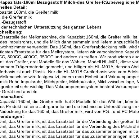
 Kapazitäts-160ml Bezugsstoff Milch-des Greifer-P.S./bewegliche
elles Detail:
pazität 160ml, die Greifer milk
t, die Greifer milk
S.-Bezugsstoff
t der technischen Unterstützung des ganzen Lebens
chreibung:
Ersatzteile der Melkmaschine, die Kapazität 160ml, die Greifer milk, i
des Impulsrohrs, und die Milch dann sammeln und liefern anzuschließe
wohnzimmer verwendet. Das 160ml, das Greiferabdeckung milk, wird v
tigsten Ersatzteile für das Melksystem, liefern wir verschiedene Kapaz
C, 300CC, 400CC, 350CC und andere zu treffen. Wir produzieren auch 
l, das Greifer, drei Modelle für das Wählen, Modell HL-M01, diese vor
samem Trägermaterial gemacht, und billiger als HL-M01A, dessen Abde
ferbasis ist auch Plastik. Nur die HL-M01B Greiferbasis wird vom Edels
Melkmaschine wird festgesetzt, indem man Einheit und Vakuumpumpesy
milk Rohr, Impulsrohr, Milchgreifer, Milchpulsator, Milchzwischenlage, M
greiferteil sehr wichtig. Das Vakuumpumpesystem besteht Vakuumpum
y Gerät und aus etc.
enschaften:
Kapazität 160ml, die Greifer milk, hat 3 Modelle für das Wählen, könnt
es Produkt hat eine Jahrgarantie und die technische Unterstützung im
Abdeckung für das 160ml, das Greifer milk, wird von P.S.- und PC-Materi
endungen:
0ml, das Greifer milk, ist das Ersatzteil für die Verbindung der große
0ml, das Greifer milk, ist das Ersatzteil für die Verbindung des Milchro
0ml, das Greifer milk, ist das Ersatzteil für das Zusammenbringen mit
0ml, das Greifer milk, ist das Ersatzteil für das Zusammenbringen m