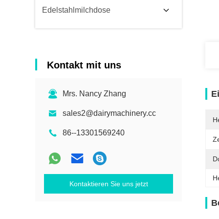
Edelstahlmilchdose
Kontakt mit uns
E
Mrs. Nancy Zhang
sales2@dairymachinery.cc
He
86--13301569240
Ze
D
H
Kontaktieren Sie uns jetzt
B