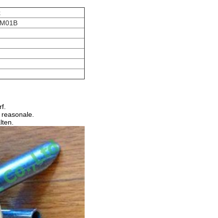
k
-M01B
f.
s reasonale.
lten.