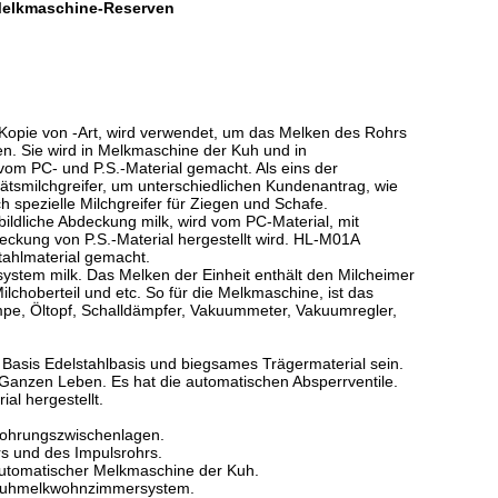
 Melkmaschine-Reserven
st Kopie von -Art, wird verwendet, um das Melken des Rohrs
n. Sie wird in Melkmaschine der Kuh und in
om PC- und P.S.-Material gemacht. Als eins der
itätsmilchgreifer, um unterschiedlichen Kundenantrag, wie
spezielle Milchgreifer für Ziegen und Schafe.
bildliche Abdeckung milk, wird vom PC-Material, mit
ckung von P.S.-Material hergestellt wird. HL-M01A
tahlmaterial gemacht.
stem milk. Das Melken der Einheit enthält den Milcheimer
ilchoberteil und etc. So für die Melkmaschine, ist das
pe, Öltopf, Schalldämpfer, Vakuummeter, Vakuumregler,
e Basis Edelstahlbasis und biegsames Trägermaterial sein.
 Ganzen Leben. Es hat die automatischen Absperrventile.
al hergestellt.
n Bohrungszwischenlagen.
hrs und des Impulsrohrs.
 automatischer Melkmaschine der Kuh.
it Kuhmelkwohnzimmersystem.