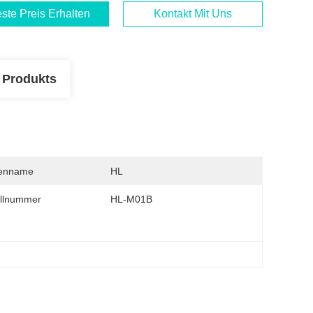
ste Preis Erhalten
Kontakt Mit Uns
 Produkts
enname
HL
llnummer
HL-M01B