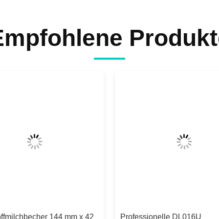
Empfohlene Produkt
offmilchbecher 144 mm x 42
Professionelle DL016U