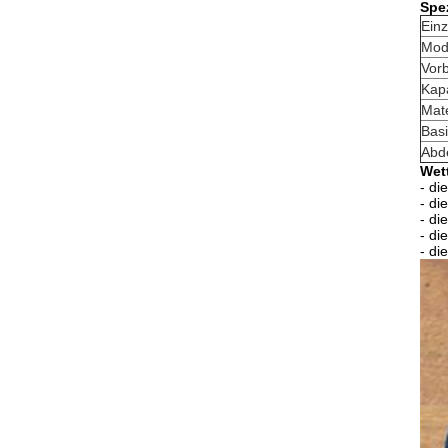
Spez
Einz
Mod
Vorb
Kapa
Mate
Bas
Abd
Wet
- di
- di
- di
- di
- di