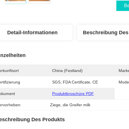
Be
Detail-Informationen
Beschreibung Des
inzelheiten
rkunftsort
China (Festland)
Mark
rtifizierung
SGS, FDA Certificate, CE
Mode
okument
Produktbroschüre PDF
ervorheben:
Ziege
, 
die Greifer milk
eschreibung Des Produkts