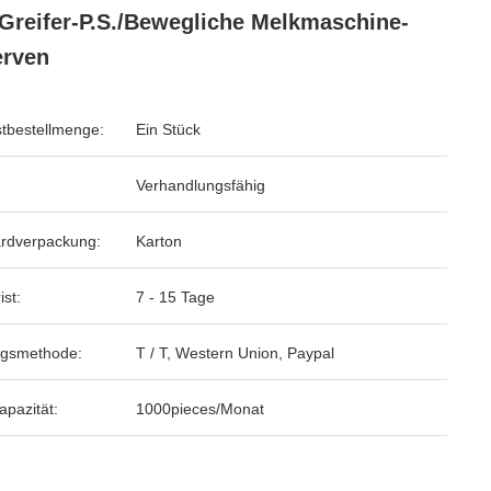
Greifer-P.S./bewegliche Melkmaschine-
erven
tbestellmenge:
Ein Stück
Verhandlungsfähig
rdverpackung:
Karton
ist:
7 - 15 Tage
ngsmethode:
T / T, Western Union, Paypal
apazität:
1000pieces/Monat