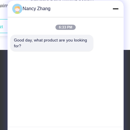
aximale
Components DL01 Milking Machine
Nancy Zhang
Liner The Ultimate Solution for Your
Farm
zt
Kontaktieren Sie uns jetzt
6:33 PM
Good day, what product are you looking 
for?
Tel.: 0086 13301569240