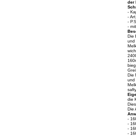
der
Schn
- Ka
- Ar
- P.
- mi
Bes
Die 
und 
Melk
wich
240C
160m
bieg
Grei
Die 
und 
Melk
saft
Eig
die 
Dies
Die 
Anw
- 16
- 16
- 16
- 16