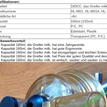
ifikationen:
elteil
160CC, das Greifer mil
ellnummer
HL-M01, HL-M01A, HL
ildliche Art
-Art
zität
160ml (150ml)
rial
P.S., PC
is
Edelstahl, Plastik
eckung
Transparent (PC, P.S.)
tbewerbsvorteil:
e Kapazität 160ml, die Greifer milk, hat eine Jahrgarantie.
e Kapazität 160ml, die Greifer milk, hat gute Ergonomie.
e Kapazität 160ml, die Greifer milk, hat einzigartigen und leichten Entwur
e Kapazität 160ml, die Greifer milk, hat Preis der guten Qualität und de
e Kapazität 160ml, die Greifer milk, ist einfach, sauber und sauber zu ha