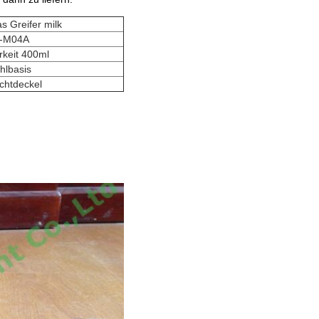
s Greifer milk
-M04A
rkeit 400ml
hlbasis
ichtdeckel