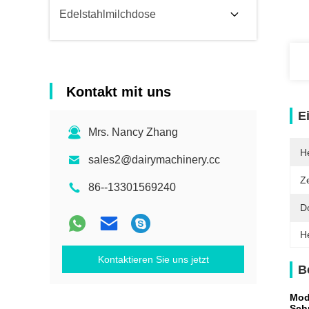
Edelstahlmilchdose
Kontakt mit uns
E
Mrs. Nancy Zhang
He
sales2@dairymachinery.cc
Ze
86--13301569240
D
H
Kontaktieren Sie uns jetzt
B
Mod
Schn