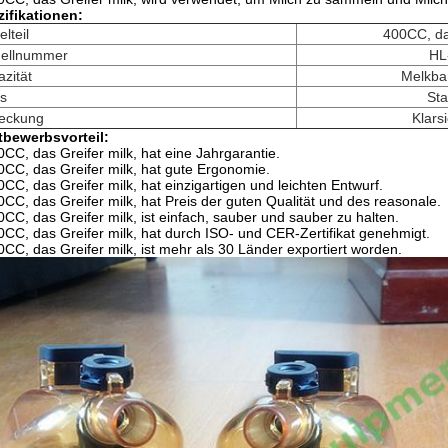
ifikationen:
elteil
400CC, da
ellnummer
HL
zität
Melkba
is
Sta
eckung
Klars
tbewerbsvorteil:
0CC, das Greifer milk, hat eine Jahrgarantie.
0CC, das Greifer milk, hat gute Ergonomie.
0CC, das Greifer milk, hat einzigartigen und leichten Entwurf.
0CC, das Greifer milk, hat Preis der guten Qualität und des reasonale.
0CC, das Greifer milk, ist einfach, sauber und sauber zu halten.
0CC, das Greifer milk, hat durch ISO- und CER-Zertifikat genehmigt.
0CC, das Greifer milk, ist mehr als 30 Länder exportiert worden.