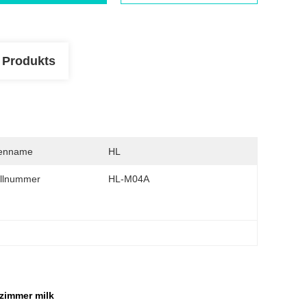
 Produkts
enname
HL
llnummer
HL-M04A
nzimmer milk