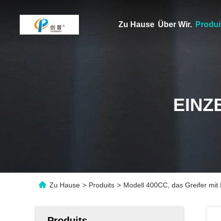
Zu Hause
Über Wir.
Produi
EINZ
Zu Hause
>
Produits
>
Modell 400CC, das Greifer mit
Produits