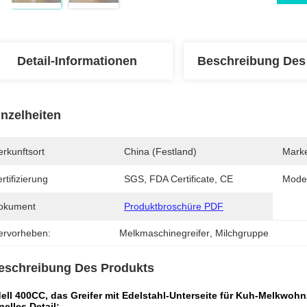
Detail-Informationen
Beschreibung Des
inzelheiten
rkunftsort
China (Festland)
Mark
rtifizierung
SGS, FDA Certificate, CE
Mode
okument
Produktbroschüre PDF
ervorheben:
Melkmaschinegreifer
, 
Milchgruppe
eschreibung Des Produkts
ell 400CC, das Greifer mit Edelstahl-Unterseite für Kuh-Melkwoh
elles Detail: