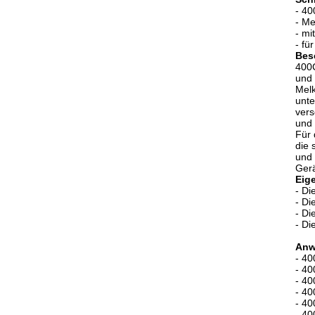
- 40
- Me
- mi
- f
Bes
400C
und 
Melk
unte
vers
und 
Für 
die 
und 
Gerä
Eig
- Di
- Di
- Di
- Di
Anw
- 40
- 40
- 40
- 40
- 40
- 40