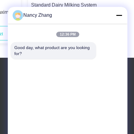
Standard Dairy Milking System
aximale
Components DL01 Milking Machine
Nancy Zhang
Liner The Ultimate Solution for Your
Farm
zt
Kontaktieren Sie uns jetzt
12:36 PM
Good day, what product are you looking 
for?
Tel.: 0086 13301569240