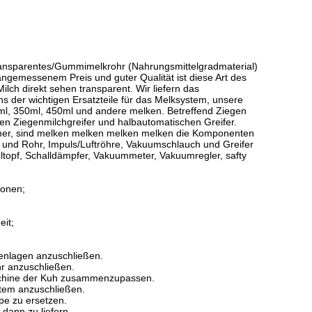
transparentes/Gummimelkrohr (Nahrungsmittelgradmaterial)
angemessenem Preis und guter Qualität ist diese Art des
ilch direkt sehen transparent. Wir liefern das
ns der wichtigen Ersatzteile für das Melksystem, unsere
0ml, 350ml, 450ml und andere melken. Betreffend Ziegen
hen Ziegenmilchgreifer und halbautomatischen Greifer.
Eimer, sind melken melken melken melken die Komponenten
s und Rohr, Impuls/Luftröhre, Vakuumschlauch und Greifer
topf, Schalldämpfer, Vakuummeter, Vakuumregler, safty
ionen;
eit;
henlagen anzuschließen.
hr anzuschließen.
aschine der Kuh zusammenzupassen.
tem anzuschließen.
pe zu ersetzen.
dann zu liefern.