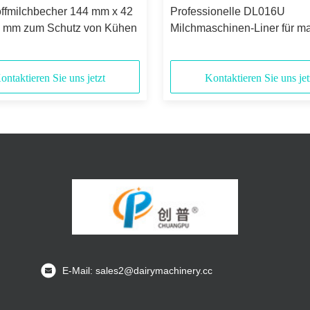
offmilchbecher 144 mm x 42
Professionelle DL016U
 mm zum Schutz von Kühen
Milchmaschinen-Liner für m
Milchleistung und Präzision
ontaktieren Sie uns jetzt
Kontaktieren Sie uns jet
E-Mail: sales2@dairymachinery.cc