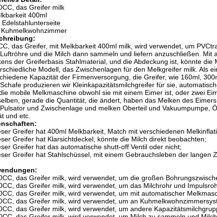
0CC, das Greifer milk
lkbarkeit 400ml
t Edelstahlunterseite
ür Kuhmelkwohnzimmer
chreibung:
C, das Greifer, mit Melkbarkeit 400ml milk, wird verwendet, um PVC
Luftröhre und die Milch dann sammeln und liefern anzuschließen. Mit 
ens der Greiferbasis Stahlmaterial, und die Abdeckung ist, könnte die M
rschiedliche Modell, das Zwischenlagen für den Melkgreifer milk. Als ei
chiedene Kapazität der Firmenversorgung, die Greifer, wie 160ml, 30
Schafe produzieren wir Kleinkapazitätsmilchgreifer für sie, automatisc
die mobile Melkmaschine obwohl sie mit einem Eimer ist, oder zwei 
selben, gerade die Quantität, die ändert, haben das Melken des Eimer
Pulsator und Zwischenlage und melken Oberteil und Vakuumpumpe, Öl
t und etc.
enschaften:
eser Greifer hat 400ml Melkbarkeit, Match mit verschiedenen Melkinflat
eser Greifer hat Klarsichtdeckel, könnte die Milch direkt beobachten;
eser Greifer hat das automatische shutt-off Ventil oder nicht;
eser Greifer hat Stahlschüssel, mit einem Gebrauchsleben der langen Z
endungen:
0CC, das Greifer milk, wird verwendet, um die großen Bohrungszwisc
0CC, das Greifer milk, wird verwendet, um das Milchrohr und Impulsro
0CC, das Greifer milk, wird verwendet, um mit automatischer Melkm
0CC, das Greifer milk, wird verwendet, um an Kuhmelkwohnzimmersys
0CC, das Greifer milk, wird verwendet, um andere Kapazitätsmilchgrup
0CC, das Greifer milk, wird verwendet, um Milch zu sammeln und Milch 