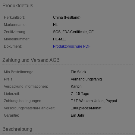
Produktdetails
Herkunftsort:
China (Festland)
Markenname:
HL
Zertifizierung:
SGS, FDA Certificate, CE
Modellnummer:
HL-M11
Dokument:
Produktbroschüre PDF
Zahlung und Versand AGB
Min Bestellmenge:
Ein Stück
Preis:
Verhandlungsfähig
Verpackung Informationen:
Karton
Lieferzeit:
7 - 15 Tage
Zahlungsbedingungen:
T / T, Western Union, Paypal
Versorgungsmaterial-Fähigkeit:
1000pieces/Monat
Garantie:
Ein Jahr
Beschreibung