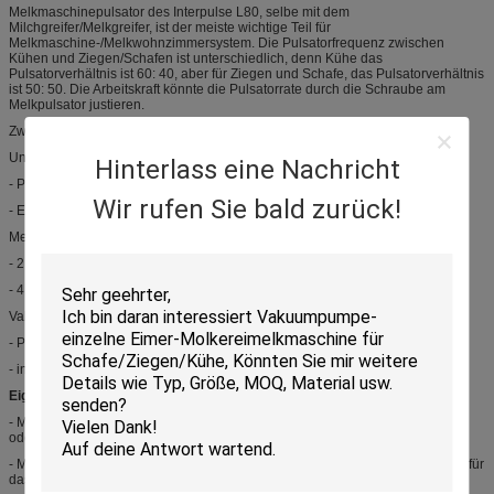
Melkmaschinepulsator des Interpulse L80, selbe mit dem
Milchgreifer/Melkgreifer, ist der meiste wichtige Teil für
Melkmaschine-/Melkwohnzimmersystem. Die Pulsatorfrequenz zwischen
Kühen und Ziegen/Schafen ist unterschiedlich, denn Kühe das
Pulsatorverhältnis ist 60: 40, aber für Ziegen und Schafe, das Pulsatorverhältnis
ist 50: 50. Die Arbeitskraft könnte die Pulsatorrate durch die Schraube am
Melkpulsator justieren.
Zwei Arten melken Pulsator/Melkpulsator: Pneumatisch und elektrisch
Unterschiedlicher Modellmilchpulsator/melkenpulsator:
Hinterlass eine Nachricht
- Pneumatisch: L80, LT80, L90, L02
Wir rufen Sie bald zurück!
- Elektrisch: LE20, 5W, 10W
Melkmaschinepulsatorausgänge:
- 2 Ausgänge, die Pulsator melken
- 4 Ausgänge, die Pulsator melken
Vakuumröhrematerial:
- Plastikvakuumröhre
- inox Vakuumröhre
Eigenschaften:
- Melkmaschinepulsator des Interpulse L80 hat Vakuumröhre 2 Vakuumröhre
oder 4 für das Wählen.
- Melkmaschinepulsator des Interpulse L80 hat plsatic Rohr- oder Stahlrohre für
das Wählen.