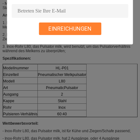
- Melkmaschinepulsator des Interpulse hat Plastikabdeckung oder
Stahlabdeckung für das Wählen (nur Modell L02).
Anwendungen:
1. Inox-Rohr L80, das Pulsator milk, ist der wichtigste Zusatz für das
Melkmaschinesystem;
EINREICHUNGEN
2. Inox-Rohr L80, das Pulsator milk, wird für Melkmaschine der Kuh und der
Ziege benutzt;
3. Inox-Rohr L80, das Pulsator milk, wird benutzt, um das Pulsatorverhältnis
während des Melkens zu überprüfen;
Spezifikationen:
Modellnummer
HL-P01
Einzelteil
Pneumatischer Melkpulsator
Modell
L80
Art
PneumaticPulsator
Ausgang
2
Kappe
Stahl
Rohr
Inox
Pulsieren-Verhältnis
60:40
Wettbewerbsvorteil:
- Inox-Rohr L80, das Pulsator milk, ist für Kühe und Ziegen/Schafe passend;
- Inox-Rohr L80, das Pulsator milk, hat 2 Ausgänge, oder 4 Ausgänge