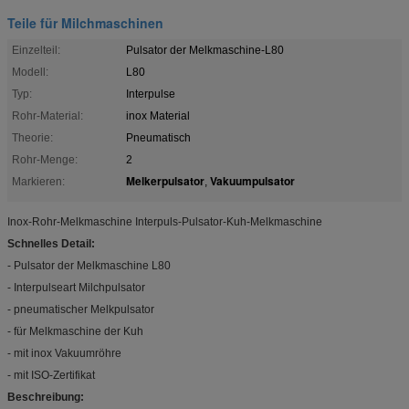
Teile für Milchmaschinen
Einzelteil:
Pulsator der Melkmaschine-L80
Modell:
L80
Typ:
Interpulse
Rohr-Material:
inox Material
Theorie:
Pneumatisch
Rohr-Menge:
2
Melkerpulsator
Vakuumpulsator
Markieren:
,
Inox-Rohr-Melkmaschine Interpuls-Pulsator-Kuh-Melkmaschine
Schnelles Detail:
- Pulsator der Melkmaschine L80
- Interpulseart Milchpulsator
- pneumatischer Melkpulsator
- für Melkmaschine der Kuh
- mit inox Vakuumröhre
- mit ISO-Zertifikat
Beschreibung: