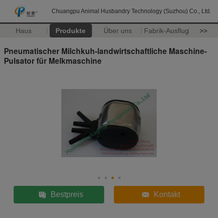
Chuangpu Animal Husbandry Technology (Suzhou) Co., Ltd.
Haus
Produkte
Über uns
Fabrik-Ausflug
>>
Pneumatischer Milchkuh-landwirtschaftliche Maschine-
Pulsator für Melkmaschine
Bestpreis
Kontakt