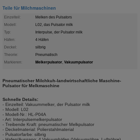
Teile für Milchmaschinen
Einzelteil:
Melken des Pulsators
Modell:
L02, das Pulsator milk
Typ:
Interpulse, der Pulsator milk
Häfen:
4 Häfen
Deckel:
silbrig
Theorie:
Pneumatisch
Melkerpulsator
Vakuumpulsator
Markieren:
,
Pneumatischer Milchkuh-landwirtschaftliche Maschine-
Pulsator für Melkmaschine
Schnelle Details:
- Einzelteil: Vakuummelker, der Pulsator milk
- Modell: L02
- Modell-Nr.: HL-P04A
- Art: Interpulsemelkerpulsator
- Treibende Kraft: pneumatischer Melkpulsator
- Deckelmaterial: Polierstahlmaterial
- Pulsatorfarbe: silbrig
- Hafen/Ausgang: 4 Vakuumhäfen (Vakuumröhre, Luftröhre)