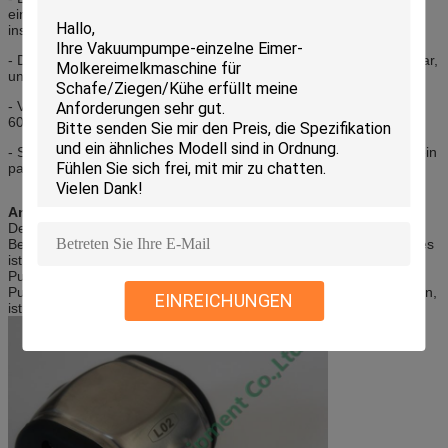
einen Prüfertransformator, sind sie mehr preciser und einfach
instandzuhalten.
- Die Milch, die pulser ist, ist in Ausgang 2 Ausgang und 4 verfügbar,
und das Ausgangsrohr könnte Plastik- oder Edelstahl sein.
- Verhältnis ist auch, entsprechend einzelnem Bedarf, am 50:50,
60:40 benutzerselektiert.
- Schnelle und einfache Wartung. Ein kompletter Service kann in ein
paar Minuten durchgeführt werden.
Anwendung:
Der Melkpulsator, auch genannt Milchpulsator, ist das wesentliche
Bestandteil des Melkens des Systems u. der Melkmaschine, und es
ist die Kernkomponente für die Melkmaschine. Das Melken des
Pulsators wird verwendet, um die Pulsierenrate und das
Pulsierenverhältnis während der Melkkühe zu steuern, oder Ziegen,
EINREICHUNGEN
ist es wichtig, die Melkgeschwindigkeit zu steuern.