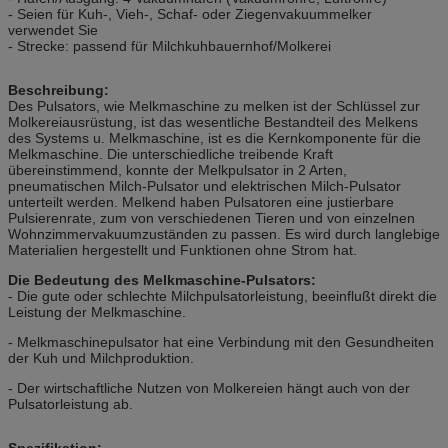
- Seien für Kuh-, Vieh-, Schaf- oder Ziegenvakuummelker
verwendet Sie
- Strecke: passend für Milchkuhbauernhof/Molkerei
Beschreibung:
Des Pulsators, wie Melkmaschine zu melken ist der Schlüssel zur
Molkereiausrüstung, ist das wesentliche Bestandteil des Melkens
des Systems u. Melkmaschine, ist es die Kernkomponente für die
Melkmaschine. Die unterschiedliche treibende Kraft
übereinstimmend, konnte der Melkpulsator in 2 Arten,
pneumatischen Milch-Pulsator und elektrischen Milch-Pulsator
unterteilt werden. Melkend haben Pulsatoren eine justierbare
Pulsierenrate, zum von verschiedenen Tieren und von einzelnen
Wohnzimmervakuumzuständen zu passen. Es wird durch langlebige
Materialien hergestellt und Funktionen ohne Strom hat.
Die Bedeutung des Melkmaschine-Pulsators:
- Die gute oder schlechte Milchpulsatorleistung, beeinflußt direkt die
Leistung der Melkmaschine.
- Melkmaschinepulsator hat eine Verbindung mit den Gesundheiten
der Kuh und Milchproduktion.
- Der wirtschaftliche Nutzen von Molkereien hängt auch von der
Pulsatorleistung ab.
Spezifikation: