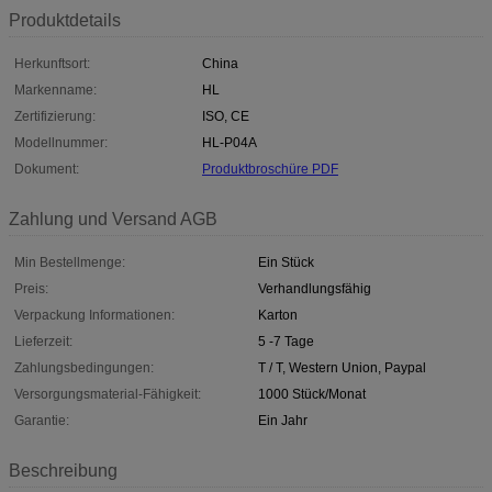
Produktdetails
Herkunftsort:
China
Markenname:
HL
Zertifizierung:
ISO, CE
Modellnummer:
HL-P04A
Dokument:
Produktbroschüre PDF
Zahlung und Versand AGB
Min Bestellmenge:
Ein Stück
Preis:
Verhandlungsfähig
Verpackung Informationen:
Karton
Lieferzeit:
5 -7 Tage
Zahlungsbedingungen:
T / T, Western Union, Paypal
Versorgungsmaterial-Fähigkeit:
1000 Stück/Monat
Garantie:
Ein Jahr
Beschreibung